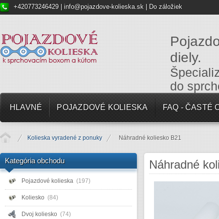
+420773246429 |
info@pojazdove-kolieska.sk
|
Do záložiek
Pojazdo
diely.
Špeciali
do sprch
HLAVNÉ
POJAZDOVÉ KOLIESKA
FAQ - ČASTÉ
Kolieska vyradené z ponuky
Náhradné koliesko B21
Kategória obchodu
Náhradné ko
Pojazdové kolieska
(197)
Koliesko
(84)
Dvoj koliesko
(74)