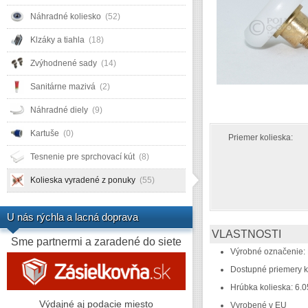
Náhradné koliesko
(52)
Klzáky a tiahla
(18)
Zvýhodnené sady
(14)
Sanitárne mazivá
(2)
Náhradné diely
(9)
Kartuše
(0)
Priemer kolieska:
Tesnenie pre sprchovací kút
(8)
Kolieska vyradené z ponuky
(55)
U nás rýchla a lacná doprava
VLASTNOSTI
Sme partnermi a zaradené do siete
Výrobné označenie:
Dostupné priemery 
Hrúbka kolieska: 6
Výdajné aj podacie miesto
Vyrobené v EU