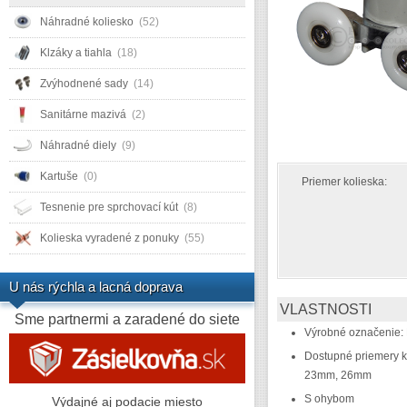
Náhradné koliesko
(52)
Klzáky a tiahla
(18)
Zvýhodnené sady
(14)
Sanitárne mazivá
(2)
Náhradné diely
(9)
Kartuše
(0)
Priemer kolieska:
Tesnenie pre sprchovací kút
(8)
Kolieska vyradené z ponuky
(55)
U nás rýchla a lacná doprava
VLASTNOSTI
Sme partnermi a zaradené do siete
Výrobné označenie:
Dostupné priemery k
23mm, 26mm
S ohybom
Výdajné aj podacie miesto