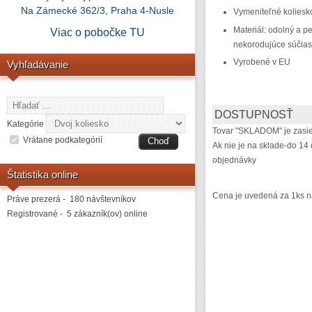
Na Zámecké 362/3, Praha 4-Nusle
Vymeniteľné kolies
Materiál: odolný a pe
Viac o pobočke
TU
nekorodujúce súčias
Vyrobené v EU
Vyhľadávanie
DOSTUPNOSŤ
Kategórie
Tovar "SKLADOM" je zasie
Vrátane podkategórií
Ak nie je na sklade-do 14 
objednávky
Štatistika online
Cena je uvedená za 1ks n
Práve prezerá - 180 návštevníkov
Registrované - 5 zákazník(ov) online