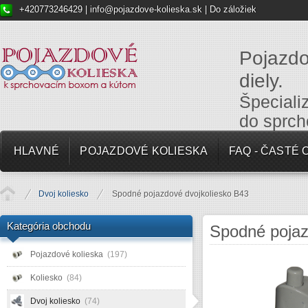
+420773246429 |
info@pojazdove-kolieska.sk
|
Do záložiek
Pojazdo
diely.
Špeciali
do sprch
HLAVNÉ
POJAZDOVÉ KOLIESKA
FAQ - ČASTÉ
Dvoj koliesko
Spodné pojazdové dvojkoliesko B43
Kategória obchodu
Spodné pojaz
Pojazdové kolieska
(197)
Koliesko
(84)
Dvoj koliesko
(74)